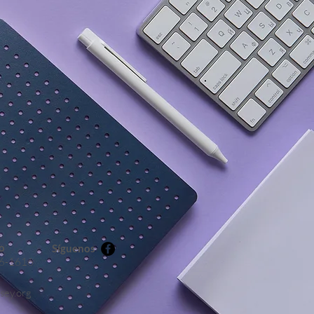
o
Síguenos
6-1616
sey.org