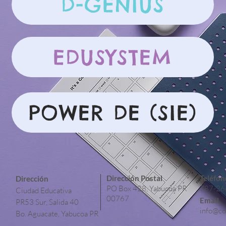
D-GENIUS
EDUSYSTEM
POWER DE (SIE)
Dirección Postal
Teléfon
Dirección
PO Box 428, Yabucoa PR
787-26
Ciudad Educativa
00767
Email
PR53 Sur, Salida 40
info@co
Bo. Aguacate, Yabucoa PR